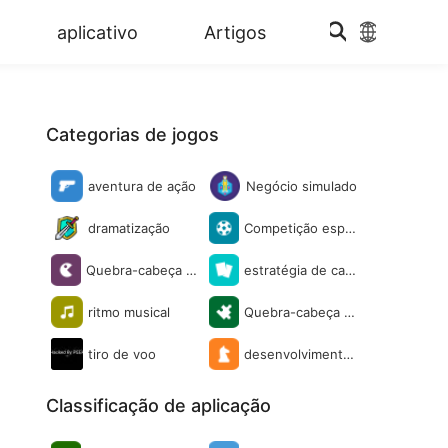
aplicativo
Artigos
Categorias de jogos
aventura de ação
Negócio simulado
dramatização
Competição espo
rtiva
Quebra-cabeça c
estratégia de cart
asual
as
ritmo musical
Quebra-cabeça d
e palavras
tiro de voo
desenvolvimento
do amor
Classificação de aplicação