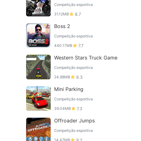
Competição esportiva
31.12MB
8.7
Boss 2
Competição esportiva
440.17MB
7.7
Western Stars Truck Game
Competição esportiva
24.98MB
9.3
Mini Parking
Competição esportiva
39.04MB
7.3
Offroader Jumps
Competição esportiva
14.47MB
9.2