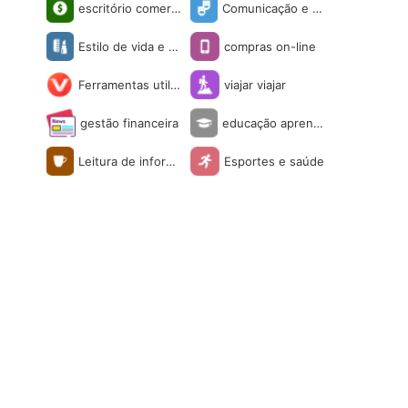
escritório comerci
Comunicação e s
al
ociais
Estilo de vida e e
compras on-line
ntretenimento
Ferramentas utilit
viajar viajar
árias
gestão financeira
educação aprendi
zagem
Leitura de inform
Esportes e saúde
ações