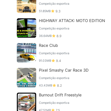
Competição esportiva
51.85MB
9.3
HIGHWAY ATTACK: MOTO EDITION
Competição esportiva
36.64MB
8.9
Race Club
Competição esportiva
91.03MB
9.4
Pixel Smashy Car Race 3D
Competição esportiva
43.43MB
8.2
Burnout Drift Freestyle
Competição esportiva
47.51MB
7.5