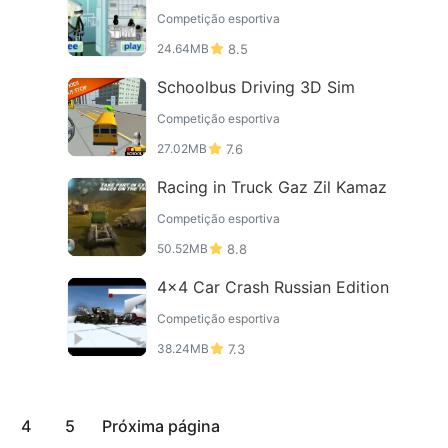
Competição esportiva
24.64MB
8.5
Schoolbus Driving 3D Sim
Competição esportiva
27.02MB
7.6
Racing in Truck Gaz Zil Kamaz
Competição esportiva
50.52MB
8.8
4x4 Car Crash Russian Edition
Competição esportiva
38.24MB
7.3
4
5
Próxima página