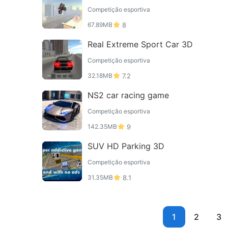
Competição esportiva
67.89MB
8
Real Extreme Sport Car 3D
Competição esportiva
32.18MB
7.2
NS2 car racing game
Competição esportiva
142.35MB
9
SUV HD Parking 3D
Competição esportiva
31.35MB
8.1
1
2
3