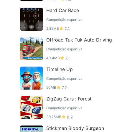
Hard Car Race
Competição esportiva
2.85MB
7.4
Offroad Tuk Tuk Auto Driving
Competição esportiva
43.4MB
7.1
Timeline Up
Competição esportiva
50MB
7.2
ZigZag Cars : Forest
Competição esportiva
39.25MB
8.2
Stickman Bloody Surgeon