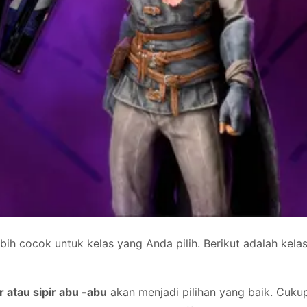
lebih cocok untuk kelas yang Anda pilih. Berikut adalah ke
r atau sipir abu -abu
akan menjadi pilihan yang baik. Cukup 