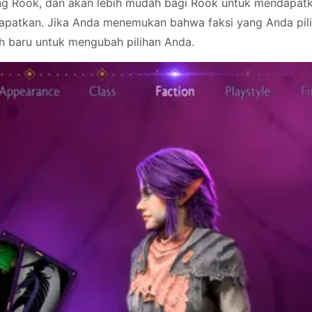
kang Rook, dan akan lebih mudah bagi Rook untuk mendapat
patkan. Jika Anda menemukan bahwa faksi yang Anda pili
h baru untuk mengubah pilihan Anda.