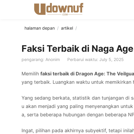
halaman depan
artikel
Faksi Terbaik di Naga Age
pengarang: Anonim
Perbarui waktu: July 5, 2025
Memilih
faksi terbaik di Dragon Age: The Veilgu
yang terbaik. Luangkan waktu untuk memikirkan 
Yang sedang berkata, statistik dan tunjangan di
u akan menjadi yang paling menyenangkan untuk p
a, serta beberapa hubungan dengan beberapa NPC,
Ingat, pilihan pada akhirnya subyektif, tetapi inil