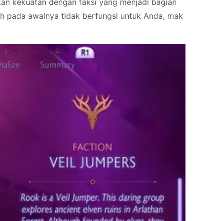
kan kekuatan dengan faksi yang menjadi bagian
h pada awalnya tidak berfungsi untuk Anda, mak