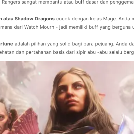
eil Rangers sangat membantu atau buff dasar dan penggem
h atau Shadow Dragons
cocok dengan kelas Mage. Anda m
 mana dari Watch Mourn - jadi memiliki buff yang bergun
ortune
adalah pilihan yang solid bagi para pejuang. Anda 
hatan dan pertahanan basis dari sipir abu -abu selalu berg