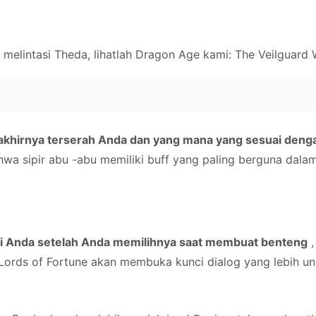
 melintasi Theda, lihatlah Dragon Age kami: The Veilguard 
akhirnya terserah Anda dan yang mana yang sesuai denga
wa sipir abu -abu memiliki buff yang paling berguna dala
si Anda setelah Anda memilihnya saat membuat benteng
,
Lords of Fortune akan membuka kunci dialog yang lebih un