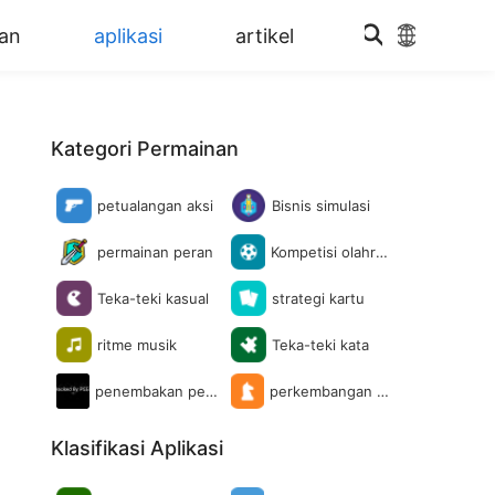
an
aplikasi
artikel
Kategori Permainan
petualangan aksi
Bisnis simulasi
permainan peran
Kompetisi olahrag
a
Teka-teki kasual
strategi kartu
ritme musik
Teka-teki kata
penembakan pen
perkembangan ci
erbangan
nta
Klasifikasi Aplikasi