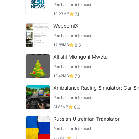
Pembacaan informasi
10.23MB
7.1
WebcomiX
Pembacaan informasi
14.88MB
8.5
Allishi Miongoni Mwetu
Pembacaan informasi
12.42MB
7.8
Ambulance Racing Simulator: Car S
ting
Pembacaan informasi
81.85MB
8.6
Russian Ukrainian Translator
Pembacaan informasi
2.89MB
7.1