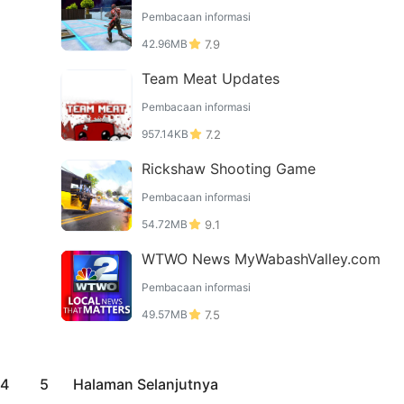
ot Hero Camp
Pembacaan informasi
42.96MB
7.9
Team Meat Updates
Pembacaan informasi
957.14KB
7.2
Rickshaw Shooting Game
Pembacaan informasi
54.72MB
9.1
WTWO News MyWabashValley.com
Pembacaan informasi
49.57MB
7.5
4
5
Halaman Selanjutnya