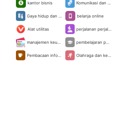
kantor bisnis
Komunikasi dan s
osial
Gaya hidup dan hi
belanja online
buran
Alat utilitas
perjalanan perjala
nan
manajemen keuan
pembelajaran pen
gan
didikan
Pembacaan infor
Olahraga dan kes
masi
ehatan