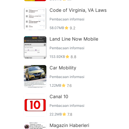
Code of Virginia, VA Laws
Pembacaan informasi
58.07MB
9.2
Land Line Now Mobile
Pembacaan informasi
153.92KB
8.8
Car Mobility
Pembacaan informasi
1.22MB
7.6
Canal 10
Pembacaan informasi
22.2MB
7.8
Magazin Haberleri