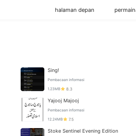
halaman depan
permain
Sing!
Pembacaan informasi
1.23MB
8.3
Yajooj Majooj
Pembacaan informasi
12.24MB
7.5
Stoke Sentinel Evening Edition