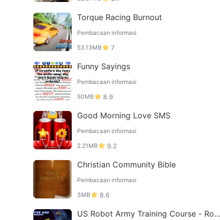
Torque Racing Burnout
Pembacaan informasi
53.13MB
7
Funny Sayings
Pembacaan informasi
50MB
8.9
Good Morning Love SMS
Pembacaan informasi
2.21MB
9.2
Christian Community Bible
Pembacaan informasi
3MB
8.6
US Robot Army Training Course - Rob