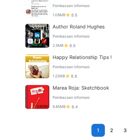
Pembacaan informasi
1.08MB
8.6
Author Roland Hughes
Pembacaan informasi
2.5MB
8.9
Happy Relationship Tips !
Pembacaan informasi
1.22MB
8.8
Marea Roja: Sketchbook
Pembacaan informasi
8.85MB
8.4
1
2
3