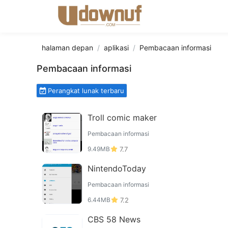
halaman depan
aplikasi
Pembacaan informasi
Pembacaan informasi
Perangkat lunak terbaru
Troll comic maker
Pembacaan informasi
9.49MB
7.7
NintendoToday
Pembacaan informasi
6.44MB
7.2
CBS 58 News