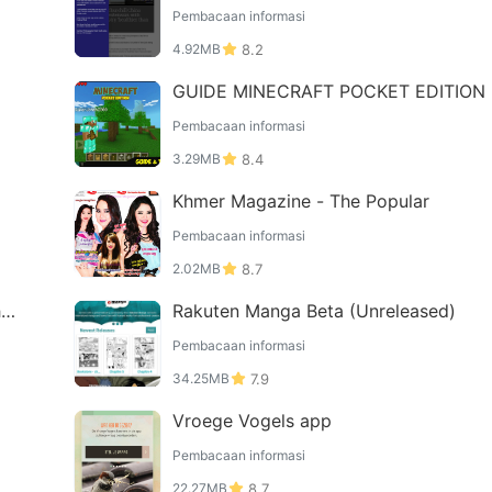
Pembacaan informasi
4.92MB
8.2
GUIDE MINECRAFT POCKET EDITION
Pembacaan informasi
3.29MB
8.4
Khmer Magazine - The Popular
Pembacaan informasi
2.02MB
8.7
hoo
Rakuten Manga Beta (Unreleased)
Pembacaan informasi
34.25MB
7.9
Vroege Vogels app
Pembacaan informasi
22.27MB
8.7