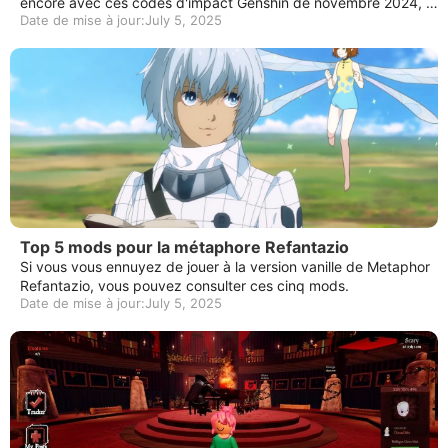
encore avec ces codes d'impact Genshin de novembre 2024, 5.
Date de mise à jour:July 5, 2025
1 codes en direct et découvrez comment échanger les codes a
ctifs.
Top 5 mods pour la métaphore Refantazio
Si vous vous ennuyez de jouer à la version vanille de Metaphor
Refantazio, vous pouvez consulter ces cinq mods.
Date de mise à jour:July 5, 2025