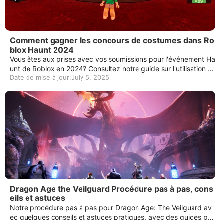
Comment gagner les concours de costumes dans Ro
blox Haunt 2024
Vous êtes aux prises avec vos soumissions pour l'événement Ha
unt de Roblox en 2024? Consultez notre guide sur l'utilisation d
Date de mise à jour:July 5, 2025
e la robe pour impressionner pour créer vos captures!
Dragon Age the Veilguard Procédure pas à pas, cons
eils et astuces
Notre procédure pas à pas pour Dragon Age: The Veilguard av
ec quelques conseils et astuces pratiques, avec des guides po