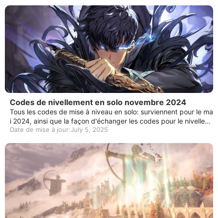
Codes de nivellement en solo novembre 2024
Tous les codes de mise à niveau en solo: surviennent pour le ma
i 2024, ainsi que la façon d'échanger les codes pour le nivellem
Date de mise à jour:July 5, 2025
ent en solo: surviennent sur PC et l'appareil mobile.